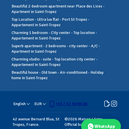
Beautiful 2-bedroom apartment near Place des Lices -
Apartment in Saint-Tropez
Top Location - Ultra lux flat - Port St Tropez -
Appartement in Saint-Tropez
Charming 1 bedroom - City center - Top location -
Appartement in Saint-Tropez
Superb apartment - 2 bedrooms - city center - A/C -
Apartment in Saint-Tropez
Charming studio - suite - Top location city center -
Appartement in Saint-Tropez
Beautiful house - Old town - Air-conditioned - Holiday
home in Saint-Tropez
English
EUR
+33 7 57 59 96 08
42 avenue Bernard Blua, St
©
2026
Maison Lérins -
Tropez, France
.
Official booking website
All
WhatsApp