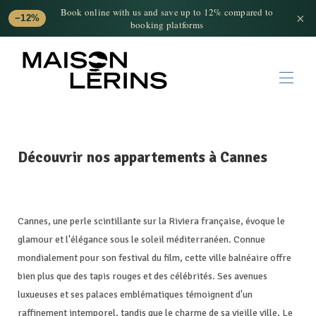
Book online with us and save up to 12% compared to
×
−12%
booking platforms
Official Booking Website
Home
Découvrir nos appartements à Cannes
Discover the destinations
▾
Who are we ?
The concierge service
Online booking
Contact us
Cannes, une perle scintillante sur la Riviera française, évoque le
glamour et l'élégance sous le soleil méditerranéen. Connue
mondialement pour son festival du film, cette ville balnéaire offre
bien plus que des tapis rouges et des célébrités. Ses avenues
luxueuses et ses palaces emblématiques témoignent d'un
raffinement intemporel, tandis que le charme de sa vieille ville, Le